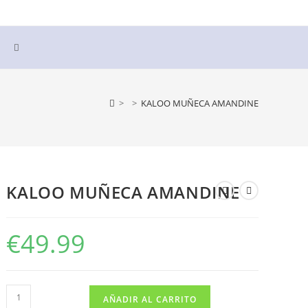
Alternar
búsqueda
>
>
KALOO MUÑECA AMANDINE
de
la
KALOO MUÑECA AMANDINE
web
€
49.99
KALOO
AÑADIR AL CARRITO