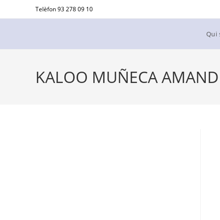
Ir
Telèfon 93 278 09 10
al
contenido
Qui
KALOO MUÑECA AMAND