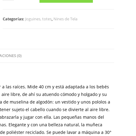
MUÑECA
AMANDINE
cantidad
Categorías:
Joguines, totes
,
Nines de Tela
CIONES (0)
 a las raíces. Mide 40 cm y está adaptada a los bebés
aire libre, de ahí su atuendo cómodo y holgado y su
ta de muselina de algodón: un vestido y unos pololos a
er sujeto el cabello cuando se divierte al aire libre.
brazarla y jugar con ella. Las pequeñas manos del
nas. Elegante y con una belleza natural, la muñeca
e poliéster reciclado. Se puede lavar a máquina a 30°