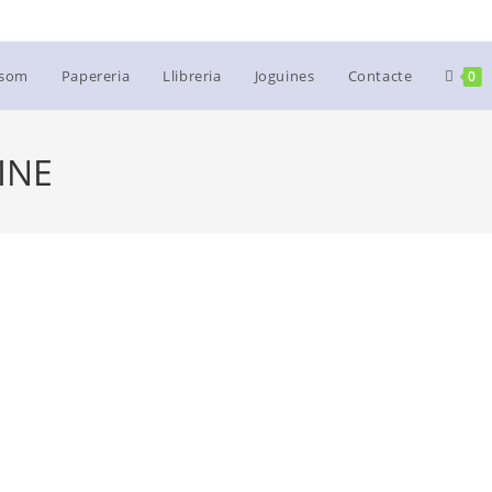
 som
Papereria
Llibreria
Joguines
Contacte
0
INE