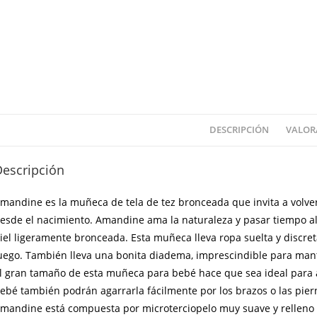
DESCRIPCIÓN
VALORA
Descripción
mandine es la muñeca de tela de tez bronceada que invita a volver
esde el nacimiento. Amandine ama la naturaleza y pasar tiempo al 
iel ligeramente bronceada. Esta muñeca lleva ropa suelta y discre
uego. También lleva una bonita diadema, imprescindible para manten
l gran tamaño de esta muñeca para bebé hace que sea ideal para a
ebé también podrán agarrarla fácilmente por los brazos o las pier
mandine está compuesta por microterciopelo muy suave y relleno d