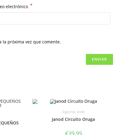
*
eo electrónico
a la próxima vez que comente.
Joguines, totes
Janod Circuito Oruga
PEQUEÑOS
€
39.99