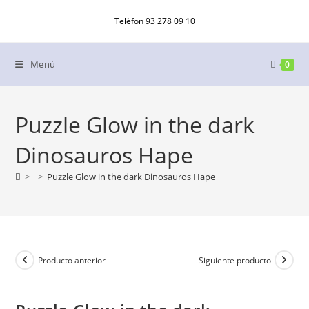
Ir
Telèfon 93 278 09 10
al
contenido
Menú
0
Puzzle Glow in the dark
Dinosauros Hape
>
>
Puzzle Glow in the dark Dinosauros Hape
Producto anterior
Siguiente producto