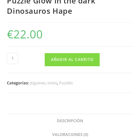
Puzzle Glow in the dark
Dinosauros Hape
€
22.00
Puzzle
AÑADIR AL CARRITO
Glow
in
the
Categorías:
Joguines, totes
,
Puzzles
dark
Dinosauros
Hape
cantidad
DESCRIPCIÓN
VALORACIONES (0)