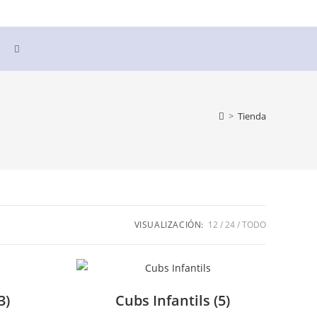
Alternar
búsqueda
>
Tienda
de
la
web
VISUALIZACIÓN:
12
24
TODO
3)
Cubs Infantils
(5)