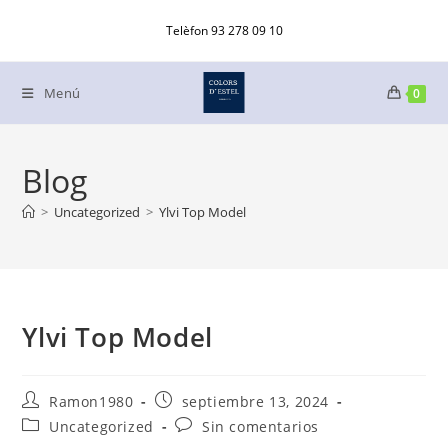
Ir
Telèfon 93 278 09 10
al
contenido
Menú
0
Blog
>
Uncategorized
>
Ylvi Top Model
Ylvi Top Model
Autor
Publicación
Ramon1980
septiembre 13, 2024
de
de
Categoría
Comentarios
Uncategorized
Sin comentarios
la
la
de
de