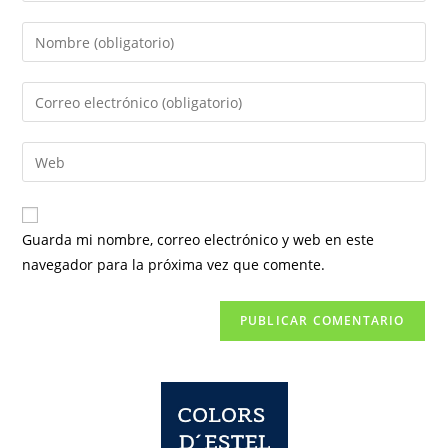
Introduce
tu
nombre
Introduce
o
tu
nombre
dirección
Introduce
de
de
la
usuario
correo
URL
para
electrónico
de
comentar
Guarda mi nombre, correo electrónico y web en este
para
tu
navegador para la próxima vez que comente.
comentar
web
(opcional)