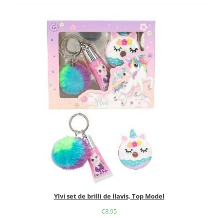
entrada:
entrada:
la
la
entrada:
entrada:
Ylvi set de brilli de llavis, Top Model
€
8.95