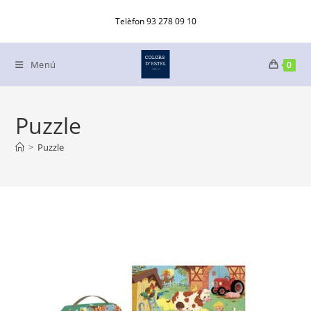
Ir
Telèfon 93 278 09 10
al
contenido
Menú
0
Puzzle
>
Puzzle